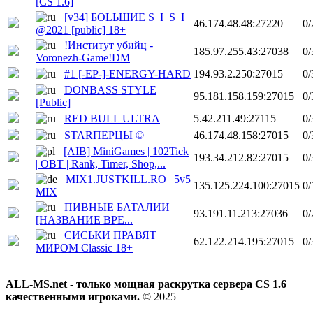
[CS 1.6]
[v34] БОLЬШИЕ S_I_S_I
46.174.48.48:27220
0/
@2021 [public] 18+
!Институт убийц -
185.97.255.43:27038
0/
Voronezh-Game!DM
#1 [-EP-]-ENERGY-HARD
194.93.2.250:27015
0/
DONBASS STYLE
95.181.158.159:27015
0/
[Public]
RED BULL ULTRA
5.42.211.49:27115
0/
STARПЕРЦЫ ©
46.174.48.158:27015
0/
[AIB] MiniGames | 102Tick
193.34.212.82:27015
0/
| OBT | Rank, Timer, Shop,...
MIX1.JUSTKILL.RO | 5v5
135.125.224.100:27015
0/
MIX
ПИВНЫЕ БАТАЛИИ
93.191.11.213:27036
0/
[НАЗВАНИЕ ВРЕ...
СИСЬКИ ПРАВЯТ
62.122.214.195:27015
0/
МИРОМ Classic 18+
ALL-MS.net - только мощная раскрутка сервера CS 1.6
качественными игроками.
© 2025