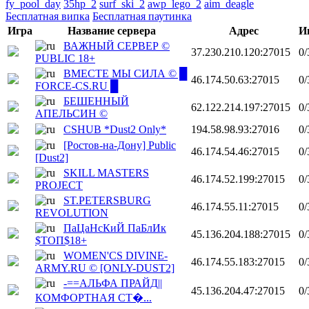
fy_pool_day
35hp_2
surf_ski_2
awp_lego_2
aim_deagle
Бесплатная випка
Бесплатная паутинка
Игра
Название сервера
Адрес
И
ВАЖНЫЙ СЕРВЕР ©
37.230.210.120:27015
0/
PUBLIC 18+
ВМЕСТЕ МЫ СИЛА © █
46.174.50.63:27015
0/
FORCE-CS.RU █
БЕШЕННЫЙ
62.122.214.197:27015
0/
АПЕЛЬСИН ©
CSHUB *Dust2 Only*
194.58.98.93:27016
0/
[Ростов-на-Дону] Public
46.174.54.46:27015
0/
[Dust2]
SKILL MASTERS
46.174.52.199:27015
0/
PROJECT
ST.PETERSBURG
46.174.55.11:27015
0/
REVOLUTION
ПаЦаНсКиЙ ПаБлИк
45.136.204.188:27015
0/
$ТОП$18+
WOMEN'CS DIVINE-
46.174.55.183:27015
0/
ARMY.RU © [ONLY-DUST2]
-==АЛЬФА ПРАЙД||
45.136.204.47:27015
0/
КОМФОРТНАЯ СТ�...