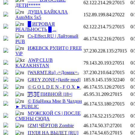
62.122.214.29:27015
0/
ДЕТИ*****
ДУША БАЙКАЛА
152.89.199.84:27022
0/
AutoMix 5x5
█ ИГРОВАЯ
62.122.214.75:27015
0/
РЕАЛЬНОСТЬ █ ...
Cs-Effect.RU | Лайтовый
46.174.52.216:27015
0/
PUB
ИЖЕВСК РУЛИТ© FREE
37.230.228.135:27015
0/
ViP
AWP CLUB
79.143.20.193:27051
0/
KAZAKHSTAN
[WARMT.Ru] -=Домик=-
37.230.210.64:27015
0/
GREY ZONE+[knife mod]
185.9.145.159:32240
0/
© G O L D E N - F O X ►
46.174.55.126:27015
0/
|͇̿P͇̿U͇̿B͇̿| ПИВНОЙ |18+|
45.95.31.209:27015
0/
© ЕбаНика Мне В Чалдон
46.174.53.180:27015
0/
► PUBLIC
МУЖСКОЙ CS | ПОСЛЕ
46.174.52.215:27015
0/
СМЕНЫ СЮДА
[ZM] ЧЁРТОВ Zombie
46.174.50.37:27201
0/
ПУЛЯ НА ВЫЛЕТ [RU]
46.174.54.65:27015
0/