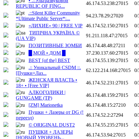
• .::Ультразвуковой
46.174.53.238:27015
0/
REPUBLIC OF FING...
.::Silent Killer Community
94.23.78.29:27020
0/
*Ultimate Public Server*:...
«ЛИХИЕ» 90 | FREE VIP
46.174.52.150:27015
0/
ТИПІЧНА УКРАЇНА ©
91.211.118.47:27015
0/
(UA VIP)
ПОЗИТИВНЫЕ ЗОМБИ
46.174.48.48:27211
0/
█ МОЙ • ДОМ █
37.230.137.60:27015
0/
BEST [of the] BEST
46.174.55.139:27015
0/
.:: Уникальный CSDM ::.
62.122.214.168:27015
0/
[Пушки+Лаз...
ЖЕНСКАЯ ВЛАСТЬ •
46.174.52.231:27015
0/
18+ • [Free VIP]
АЛКОГОЛИКИ |
46.174.48.159:27015
0/
GUNGAME (TP)
[ZM] Marionetka
46.174.48.15:27210
0/
Пушки + Лазеры от DG (!
46.174.52.2:27294
0/
переезд)
© ORIGINAL DUST2
46.174.55.235:27015
0/
ПУШКИ + ЛАЗЕРЫ
46.174.53.94:27015
0/
[НОВЫЙ УРОВЕНЬ...