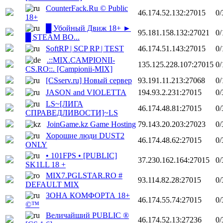
CounterFack.Ru © Public
46.174.52.132:27015
0/
18+
█ Убойный Движ 18+ ►
95.181.158.132:27021
0/
█ STEAM BO...
SoftRP | SCP RP | TEST
46.174.51.143:27015
0/
.::MIX.CAMPIONII-
135.125.228.107:27015
0/
CS.RO::. [Campionii-MIX]
[CSserv.ru] Новый сервер
93.191.11.213:27068
0/
JASON and VIOLETTA
194.93.2.231:27015
0/
LS~[ЛИГА
46.174.48.81:27015
0/
СПРАВЕДЛИВОСТИ]~LS
JoinGame.kz Game Hosting
79.143.20.203:27023
0/
Хорошие люди DUST2
46.174.48.62:27015
0/
ONLY
• 101FPS • [PUBLIC]
37.230.162.164:27015
0/
SK1LL 18 +
MIX7.PGLSTAR.RO #
93.114.82.28:27015
0/
DEFAULT MIX
ЗОНА КОМФОРТА 18+
46.174.55.74:27015
0/
©™
Величайший PUBLIC ®
46.174.52.13:27236
0/