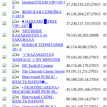
Цербер|STEAM VIP| [18+]
37.230.210.225:27015
0/
©
ЖЕНСКАЯ-СЕМЕЙКА
45.136.204.237:27015
0/
[+18] ®
♥ HAKUMO █ FREE
37.230.137.155:55555
0/
VIP+ 24/7 █
SHYMSIDE
KAZAKHSTAN © by
79.143.20.203:20000
0/
SAKURAAA
БОЕВАЯ ТЕРРИТОРИЯ
46.174.49.88:27015
0/
18+ ©
ツ KAZAKHSTAN
79.143.20.196:27015
0/
WARFACE ツ BY M0NSTER
НЕ Tazik29 Сервер
46.174.49.179:27015
0/
The Chuvash Classic Server
93.191.11.211:27021
0/
Иркутский PUBLIC -
90.188.250.14:27016
0/
ВЛАСТЬ НАРОД�...
• FIGHTING ARENA •
45.136.205.166:27015
0/
МОСКОВСКИЙ |PUB| 90...
Иркутский CSDM -
90.188.250.14:27017
0/
ВЛАСТЬ НАРОДУ
Одесский [PUBLIC]
91.211.118.77:27021
0/