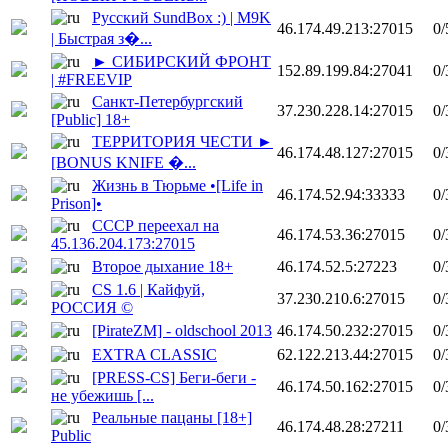
Русский SundBox :) | M9K
46.174.49.213:27015
0/
| Быстрая з�...
► СИБИРСКИЙ ФРОНТ
152.89.199.84:27041
0/
| #FREEVIP
Санкт-Петербургский
37.230.228.14:27015
0/
[Public] 18+
ТЕРРИТОРИЯ ЧЕСТИ ►
46.174.48.127:27015
0/
[BONUS KNIFE �...
Жизнь в Тюрьме •[Life in
46.174.52.94:33333
0/
Prison]•
СССР переехал на
46.174.53.36:27015
0/
45.136.204.173:27015
Второе дыхание 18+
46.174.52.5:27223
0/
CS 1.6 | Кайфуй,
37.230.210.6:27015
0/
РОССИЯ ©
[PirateZM] - oldschool 2013
46.174.50.232:27015
0/
EXTRA CLASSIC
62.122.213.44:27015
0/
[PRESS-CS] Беги-беги -
46.174.50.162:27015
0/
не убежишь [...
Реальные пацаны [18+]
46.174.48.28:27211
0/
Public