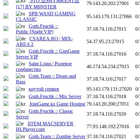
ЭТО 亗SHYMKENT亗
79.143.20.202:27001
0/
[17] BY M0NSTER
SPB WASD GAMING
95.143.179.131:27066
0/
CLASSIC
Gmb.Fructik ::
37.18.74.116:27015
0/
Public [Night VIP]
CSAREA.RO | MIX-
54.37.95.23:27015
0/
AREA 2
Gmb.Fructik :: GunGame
37.18.74.116:27016
0/
Server VIP
Saint Loius | Ролевое
46.174.54.234:27015
0/
сообщество
Gmb.Team :: Drum and
37.18.74.116:27017
0/
Bass
крутой сервер
95.143.179.131:27020
0/
Gmb.Fructik :: Mix Server
37.18.74.116:27018
0/
JoinGame.kz Game Hosting
79.143.20.200:27051
0/
Gmb.Fructik :: Classic
37.18.74.116:27020
0/
Server
JiTEM MACSERVER
77.93.148.192:27016
0/
HLPlayer.com
Gmb.Team :: Zombie Server
37.18.74.116:27021
0/