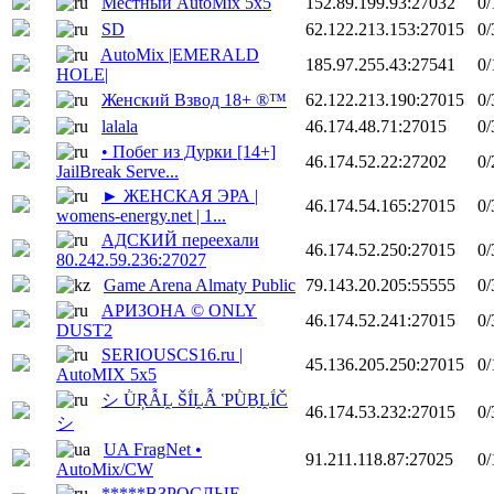
Местный AutoMix 5x5
152.89.199.93:27032
0/
SD
62.122.213.153:27015
0/
AutoMix |EMERALD
185.97.255.43:27541
0/
HOLE|
Женский Взвод 18+ ®™
62.122.213.190:27015
0/
lalala
46.174.48.71:27015
0/
• Побег из Дурки [14+]
46.174.52.22:27202
0/
JailBreak Serve...
► ЖЕНСКАЯ ЭРА |
46.174.54.165:27015
0/
womens-energy.net | 1...
АДСКИЙ переехали
46.174.52.250:27015
0/
80.242.59.236:27027
Game Arena Almaty Public
79.143.20.205:55555
0/
АРИЗОНА © ONLY
46.174.52.241:27015
0/
DUST2
SERIOUSCS16.ru |
45.136.205.250:27015
0/
AutoMIX 5x5
シ ǛŖẪḼ ŠḮḼẪ ῬǛḆḼḮČ
46.174.53.232:27015
0/
シ
UA FragNet •
91.211.118.87:27025
0/
AutoMix/CW
*****ВЗРОСЛЫЕ