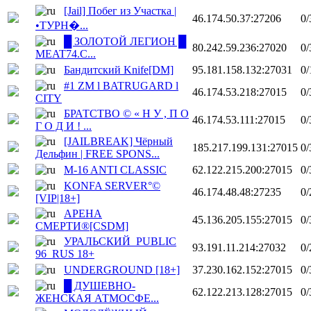
[Jail] Побег из Участка |
46.174.50.37:27206
0/
•ТУРН�...
█ ЗОЛОТОЙ ЛЕГИОН █
80.242.59.236:27020
0/
MEAT74.C...
Бандитский Knife[DM]
95.181.158.132:27031
0/
#1 ZM l BATRUGARD l
46.174.53.218:27015
0/
CITY
БРАТСТВО © « Н У , П О
46.174.53.111:27015
0/
Г О Д И ! ...
[JAILBREAK] Чёрный
185.217.199.131:27015
0/
Дельфин | FREE SPONS...
M-16 ANTI CLASSIC
62.122.215.200:27015
0/
KONFA SERVER°©
46.174.48.48:27235
0/
[VIP|18+]
АРЕНА
45.136.205.155:27015
0/
СМЕРТИ®[CSDM]
УРАЛЬСКИЙ_PUBLIC
93.191.11.214:27032
0/
96_RUS 18+
UNDERGROUND [18+]
37.230.162.152:27015
0/
█ ДУШЕВНО-
62.122.213.128:27015
0/
ЖЕНСКАЯ АТМОСФЕ...