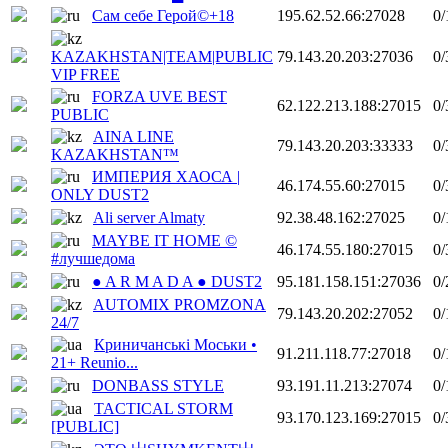
Сам себе Герой©+18
195.62.52.66:27028
0/
KAZAKHSTAN|TEAM|PUBLIC
79.143.20.203:27036
0/
VIP FREE
FORZA UVE BEST
62.122.213.188:27015
0/
PUBLIC
AINA LINE
79.143.20.203:33333
0/
KAZAKHSTAN™
ИМПЕРИЯ ХАОСА |
46.174.55.60:27015
0/
ONLY DUST2
Ali server Almaty
92.38.48.162:27025
0/
MAYBE IT HOME ©
46.174.55.180:27015
0/
#лучшедома
● A R M A D A ● DUST2
95.181.158.151:27036
0/
AUTOMIX PROMZONA
79.143.20.202:27052
0/
24/7
Криничанські Моськи •
91.211.118.77:27018
0/
21+ Reunio...
DONBASS STYLE
93.191.11.213:27074
0/
TACTICAL STORM
93.170.123.169:27015
0/
[PUBLIC]