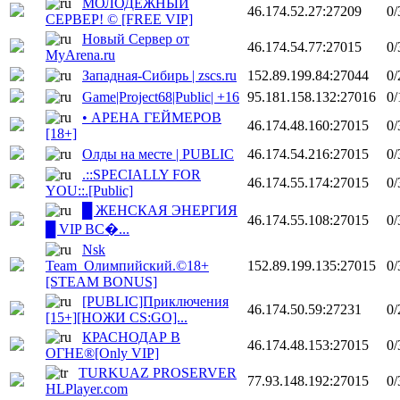
МОЛОДЁЖНЫЙ
46.174.52.27:27209
0/
СЕРВЕР! © [FREE VIP]
Новый Сервер от
46.174.54.77:27015
0/
MyArena.ru
Западная-Сибирь | zscs.ru
152.89.199.84:27044
0/
Game|Project68|Public| +16
95.181.158.132:27016
0/
• АРЕНА ГЕЙМЕРОВ
46.174.48.160:27015
0/
[18+]
Олды на месте | PUBLIC
46.174.54.216:27015
0/
.::SPECIALLY FOR
46.174.55.174:27015
0/
YOU::.[Public]
█ ЖЕНСКАЯ ЭНЕРГИЯ
46.174.55.108:27015
0/
█ VIP ВС�...
Nsk
Team_Олимпийский.©18+
152.89.199.135:27015
0/
[STEAM BONUS]
[PUBLIC]Приключения
46.174.50.59:27231
0/
[15+][НОЖИ CS:GO]...
КРАСНОДАР В
46.174.48.153:27015
0/
ОГНЕ®[Only VIP]
TURKUAZ PROSERVER
77.93.148.192:27015
0/
HLPlayer.com