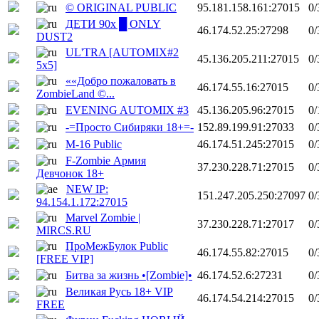
© ORIGINAL PUBLIC
95.181.158.161:27015
0/
ДЕТИ 90х █ ONLY
46.174.52.25:27298
0/
DUST2
UL'TRA [AUTOMIX#2
45.136.205.211:27015
0/
5x5]
««Добро пожаловать в
46.174.55.16:27015
0/
ZombieLand ©...
EVENING AUTOMIX #3
45.136.205.96:27015
0/
-=Просто Сибиряки 18+=-
152.89.199.91:27033
0/
M-16 Public
46.174.51.245:27015
0/
F-Zombie Армия
37.230.228.71:27015
0/
Девчонок 18+
NEW IP:
151.247.205.250:27097
0/
94.154.1.172:27015
Marvel Zombie |
37.230.228.71:27017
0/
MIRCS.RU
ПроМежБулок Public
46.174.55.82:27015
0/
[FREE VIP]
Битва за жизнь •[Zombie]•
46.174.52.6:27231
0/
Великая Русь 18+ VIP
46.174.54.214:27015
0/
FREE