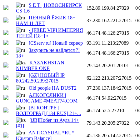
S E T | НОВОСИБИРСК
152.89.199.84:27029
0/
CS 1.6
ПЬЯНЫЙ ЁЖИК 18+
37.230.162.221:27015
0/
НАМ 11 ЛЕТ
• [FREE VIP] ИМПЕРИЯ
46.174.48.126:27015
0/
ТЕНЕЙ [18+] •
[CSserv.ru] Новый сервер
93.191.11.213:27089
0/
Закурить не найдется ?!
46.174.48.166:27015
0/
18+
KAZAKHSTAN
79.143.20.201:20101
0/
NUMBER ONE
[GZ] НОВЫЙ IP
62.122.213.207:27015
0/
80.242.59.239:27015
Old people НА DUST2
37.230.137.184:27015
0/
АЛКОГОЛИКИ |
46.174.54.92:27015
0/
GUNGAME #MEAT74.COM
[В] КОНТРЕ |
46.174.52.5:27210
0/
ВОЛГОГРАД [134 RUS] 21+...
[iJB]Побег из Аула 14+
79.143.20.205:27022
0/
[#1]
ANTICASUAL *RU*
45.136.205.142:27015
0/
[Custom Balance]