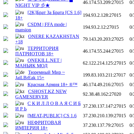
46.174.53.209:27015
0/
NIGHT VIP 彡★
[2K]Брат За Брата [CS 1.6]
194.93.2.128:27015
0/
18+
CSDM | FFA mode |
194.93.2.12:27015
0/
mansion
ONERE KAZAKHSTAN
79.143.20.203:27025
0/
+18
ТЕРРИТОРИЯ
46.174.55.244:27015
0/
ПАТРИОТОВ 18+
ONEKILL.NET |
62.122.214.125:27015
0/
МАНЬЯК МОД
Тюремный Мир ~
199.83.103.211:27017
0/
JaiLBrEak 15+
Красная Армия 18+ ®™
46.174.49.216:27015
0/
CSHOST.KZ NEW
92.38.48.162:27020
0/
GAMESERVER
С К И Л Л О В А Я С И Б
37.230.137.147:27015
0/
И Р Ь
[MEAT-PUBLIC] CS 1.6
37.230.210.139:27015
0/
HEФPИTOBAЯ
37.230.137.79:27015
0/
ИMПEPИЯ 18+