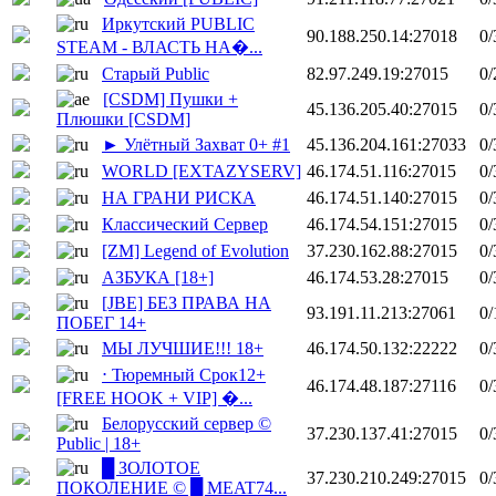
Иркутский PUBLIC
90.188.250.14:27018
0/
STEAM - ВЛАСТЬ НА�...
Старый Public
82.97.249.19:27015
0/
[CSDM] Пушки +
45.136.205.40:27015
0/
Плюшки [CSDM]
► Улётный Захват 0+ #1
45.136.204.161:27033
0/
WORLD [EXTAZYSERV]
46.174.51.116:27015
0/
НА ГРАНИ РИСКА
46.174.51.140:27015
0/
Классический Сервер
46.174.54.151:27015
0/
[ZM] Legend of Evolution
37.230.162.88:27015
0/
АЗБУКА [18+]
46.174.53.28:27015
0/
[JBE] БЕЗ ПРАВА НА
93.191.11.213:27061
0/
ПОБЕГ 14+
МЫ ЛУЧШИЕ!!! 18+
46.174.50.132:22222
0/
⋅ Тюремный Срок12+
46.174.48.187:27116
0/
[FREE HOOK + VIP] �...
Белорусский сервер ©
37.230.137.41:27015
0/
Public | 18+
█ ЗОЛОТОЕ
37.230.210.249:27015
0/
ПОКОЛЕНИЕ © █ MEAT74...