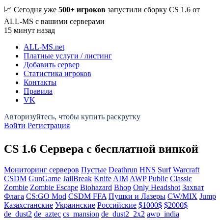
📈 Сегодня уже
500+ игроков
запустили сборку CS 1.6 от
ALL-MS с вашими серверами
15 минут назад
ALL-MS
.net
Платные услуги / листинг
Добавить сервер
Статистика игроков
Контакты
Правила
VK
Войти
Регистрация
CS 1.6 Сервера с бесплатной випкой
Мониторинг серверов
Пустые
Deathrun
HNS
Surf
Warcraft
CSDM
GunGame
JailBreak
Knife
AIM
AWP
Public
Classic
Zombie
Zombie Escape
Biohazard
Bhop
Only Headshot
Захват
Флага
CS:GO Mod
CSDM FFA
Пушки и Лазеры
CW/MIX
Jump
Казахстанские
Украинские
Российские
$1000$
$2000$
de_dust2
de_aztec
cs_mansion
de_dust2_2x2
awp_india