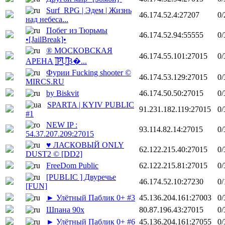
Surf_RPG | Эдем | Жизнь
46.174.52.4:27207
0/
над небеса...
Побег из Тюрьмы
46.174.52.94:55555
0/
•[JailBreak]•
® МОСКОВСКАЯ
46.174.55.101:27015
0/
АРЕНА |͇̿P͇̿U͇̿B�...
Фурии Fucking shooter ©
46.174.53.129:27015
0/
MIRCS.RU
by Biskvit
46.174.50.50:27015
0/
SPARTA | KYIV PUBLIC
91.231.182.119:27015
0/
#1
NEW IP :
93.114.82.14:27015
0/
54.37.207.209:27015
♥ ЛАСКОВЫЙ ONLY
62.122.215.40:27015
0/
DUST2 © [DD2]
FreeDom Public
62.122.215.81:27015
0/
[PUBLIC ] Двуречье
46.174.52.10:27230
0/
[FUN]
► Улётный Паблик 0+ #3
45.136.204.161:27003
0/
Шпана 90х
80.87.196.43:27015
0/
► Улётный Паблик 0+ #6
45.136.204.161:27055
0/