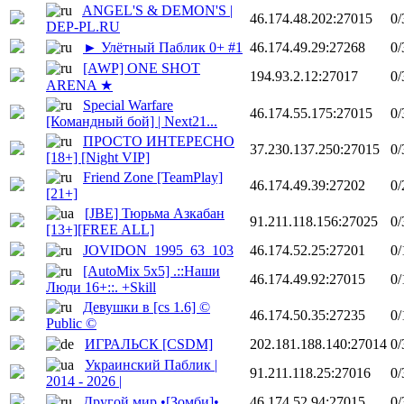
ANGEL'S & DEMON'S |
46.174.48.202:27015
0/
DEP-PL.RU
► Улётный Паблик 0+ #1
46.174.49.29:27268
0/
[AWP] ONE SHOT
194.93.2.12:27017
0/
ARENA ★
Special Warfare
46.174.55.175:27015
0/
[Командный бой] | Next21...
ПРОСТО ИНТЕРЕСНО
37.230.137.250:27015
0/
[18+] [Night VIP]
Friend Zone [TeamPlay]
46.174.49.39:27202
0/
[21+]
[JBE] Тюрьма Азкабан
91.211.118.156:27025
0/
[13+][FREE ALL]
JOVIDON_1995_63_103
46.174.52.25:27201
0/
[AutoMix 5x5] .::Наши
46.174.49.92:27015
0/
Люди 16+::. +Skill
Девушки в [cs 1.6] ©
46.174.50.35:27235
0/
Public ©
ИГРАЛЬСК [CSDM]
202.181.188.140:27014
0/
Украинский Паблик |
91.211.118.25:27016
0/
2014 - 2026 |
Другой мир •[Зомби]•
46.174.52.94:27015
0/