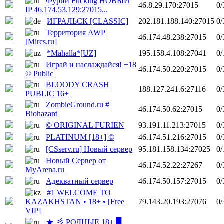
Фурии Fucking НОВЫЙ
46.8.29.170:27015
0/
IP 46.174.53.129:27015...
ИГРАЛЬСК [CLASSIC]
202.181.188.140:27015
0/
Территория AWP
46.174.48.238:27015
0/
[Mircs.ru]
*Mahalla*[UZ]
195.158.4.108:27041
0/
Играй и наслаждайся! +18
46.174.50.220:27015
0/
© Public
BLOODY CRASH
188.127.241.6:27116
0/
PUBLIC 16+
ZombieGround.ru #
46.174.50.62:27015
0/
Biohazard
© ORIGINAL FURIEN
93.191.11.213:27015
0/
PLATINUM [18+] ©
46.174.51.216:27015
0/
[CSserv.ru] Новый сервер
95.181.158.134:27025
0/
Новый Сервер от
46.174.52.22:27267
0/
MyArena.ru
Адекватный сервер
46.174.50.157:27015
0/
#1 WELCOME TO
KAZAKHSTAN • 18+ • [Free
79.143.20.193:27076
0/
VIP]
★ 彡 РОДНЫЕ 18+ █