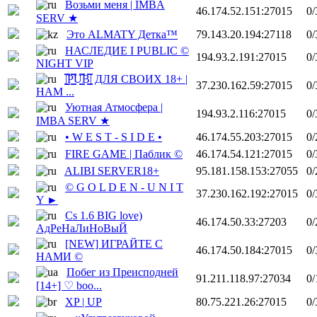
Возьми меня | IMBA
46.174.52.151:27015
0/
SERV ★
Это ALMATY Детка™
79.143.20.194:27118
0/
НАСЛЕДИЕ I PUBLIC ©
194.93.2.191:27015
0/
NIGHT VIP
|͇̿P͇̿U͇̿B͇̿| ДЛЯ СВОИХ 18+ |
37.230.162.59:27015
0/
НАМ ...
Уютная Атмосфера |
194.93.2.116:27015
0/
IMBA SERV ★
• W E S T - S I D E •
46.174.55.203:27015
0/
FIRE GAME | Паблик ©
46.174.54.121:27015
0/
ALIBI SERVER18+
95.181.158.153:27055
0/
© G O L D E N - U N I T
37.230.162.192:27015
0/
Y ►
Cs 1.6 BIG love)
46.174.50.33:27203
0/
АдРеНаЛиНоВыЙ
[NEW] ИГРАЙТЕ С
46.174.50.184:27015
0/
НАМИ ©
Побег из Преисподней
91.211.118.97:27034
0/
[14+] ♡ boo...
XP | UP
80.75.221.26:27015
0/