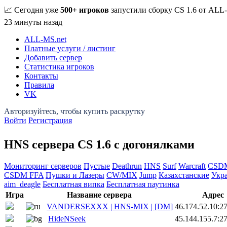
📈 Сегодня уже
500+ игроков
запустили сборку CS 1.6 от ALL
23 минуты назад
ALL-MS
.net
Платные услуги / листинг
Добавить сервер
Статистика игроков
Контакты
Правила
VK
Войти
Регистрация
HNS сервера CS 1.6 с догонялками
Мониторинг серверов
Пустые
Deathrun
HNS
Surf
Warcraft
CSD
CSDM FFA
Пушки и Лазеры
CW/MIX
Jump
Казахстанские
Укр
aim_deagle
Бесплатная випка
Бесплатная паутинка
Игра
Название сервера
Адрес
VANDERSEXXX | HNS-MIX | [DM]
46.174.52.10:2
HideNSeek
45.144.155.7:2