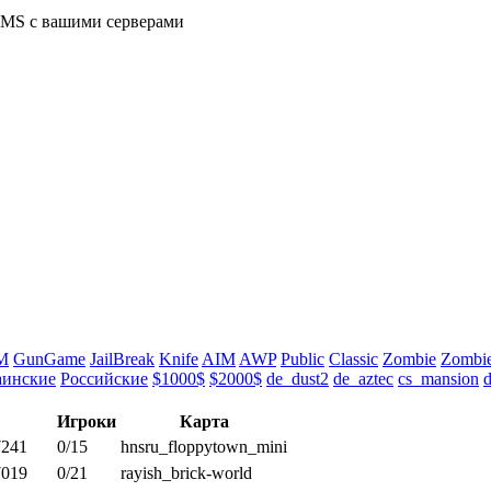
-MS с вашими серверами
M
GunGame
JailBreak
Knife
AIM
AWP
Public
Classic
Zombie
Zombie
аинские
Российские
$1000$
$2000$
de_dust2
de_aztec
cs_mansion
Игроки
Карта
7241
0/15
hnsru_floppytown_mini
7019
0/21
rayish_brick-world