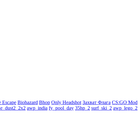
 Escape
Biohazard
Bhop
Only Headshot
Захват Флага
CS:GO Mod
de_dust2_2x2
awp_india
fy_pool_day
35hp_2
surf_ski_2
awp_lego_2