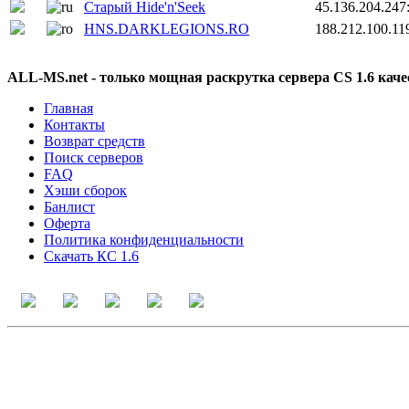
Старый Hide'n'Seek
45.136.204.247
HNS.DARKLEGIONS.RO
188.212.100.11
ALL-MS.net - только мощная раскрутка сервера CS 1.6 кач
Главная
Контакты
Возврат средств
Поиск серверов
FAQ
Хэши сборок
Банлист
Оферта
Политика конфиденциальности
Скачать КС 1.6