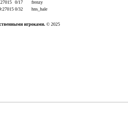
:27015
0/17
frenzy
9:27015
0/32
hns_hale
ественными игроками.
© 2025