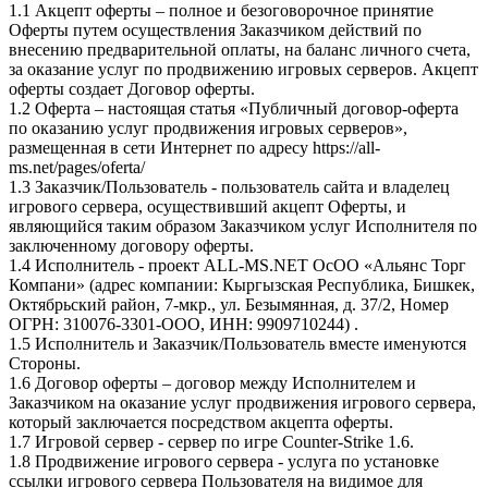
1.1 Акцепт оферты – полное и безоговорочное принятие
Оферты путем осуществления Заказчиком действий по
внесению предварительной оплаты, на баланс личного счета,
за оказание услуг по продвижению игровых серверов. Акцепт
оферты создает Договор оферты.
1.2 Оферта – настоящая статья «Публичный договор-оферта
по оказанию услуг продвижения игровых серверов»,
размещенная в сети Интернет по адресу https://all-
ms.net/pages/oferta/
1.3 Заказчик/Пользователь - пользователь сайта и владелец
игрового сервера, осуществивший акцепт Оферты, и
являющийся таким образом Заказчиком услуг Исполнителя по
заключенному договору оферты.
1.4 Исполнитель - проект ALL-MS.NET ОсОО «Альянс Торг
Компани» (адрес компании: Кыргызская Республика, Бишкек,
Октябрьский район, 7-мкр., ул. Безымянная, д. 37/2, Номер
ОГРН: 310076-3301-ООО, ИНН: 9909710244) .
1.5 Исполнитель и Заказчик/Пользователь вместе именуются
Стороны.
1.6 Договор оферты – договор между Исполнителем и
Заказчиком на оказание услуг продвижения игрового сервера,
который заключается посредством акцепта оферты.
1.7 Игровой сервер - сервер по игре Сounter-Strike 1.6.
1.8 Продвижение игрового сервера - услуга по установке
ссылки игрового сервера Пользователя на видимое для