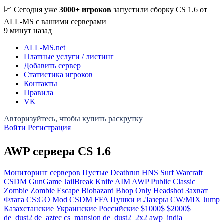
📈 Сегодня уже
3000+ игроков
запустили сборку CS 1.6 от
ALL-MS с вашими серверами
9 минут назад
ALL-MS
.net
Платные услуги / листинг
Добавить сервер
Статистика игроков
Контакты
Правила
VK
Войти
Регистрация
AWP сервера CS 1.6
Мониторинг серверов
Пустые
Deathrun
HNS
Surf
Warcraft
CSDM
GunGame
JailBreak
Knife
AIM
AWP
Public
Classic
Zombie
Zombie Escape
Biohazard
Bhop
Only Headshot
Захват
Флага
CS:GO Mod
CSDM FFA
Пушки и Лазеры
CW/MIX
Jump
Казахстанские
Украинские
Российские
$1000$
$2000$
de_dust2
de_aztec
cs_mansion
de_dust2_2x2
awp_india