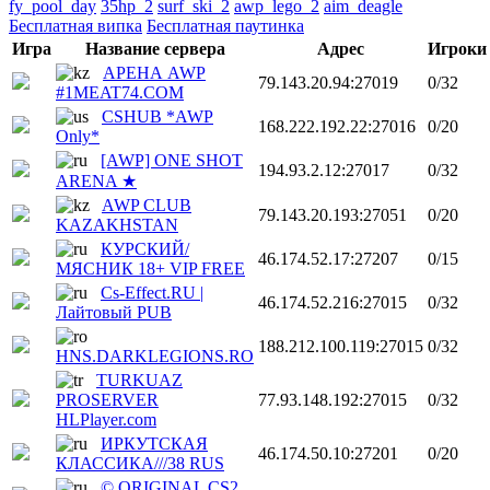
fy_pool_day
35hp_2
surf_ski_2
awp_lego_2
aim_deagle
Бесплатная випка
Бесплатная паутинка
Игра
Название сервера
Адрес
Игроки
АРЕНА AWP
79.143.20.94:27019
0/32
#1MEAT74.COM
CSHUB *AWP
168.222.192.22:27016
0/20
Only*
[AWP] ONE SHOT
194.93.2.12:27017
0/32
ARENA ★
AWP CLUB
79.143.20.193:27051
0/20
KAZAKHSTAN
КУРСКИЙ/
46.174.52.17:27207
0/15
МЯСНИК 18+ VIP FREE
Cs-Effect.RU |
46.174.52.216:27015
0/32
Лайтовый PUB
188.212.100.119:27015
0/32
HNS.DARKLEGIONS.RO
TURKUAZ
PROSERVER
77.93.148.192:27015
0/32
HLPlayer.com
ИРКУТСКАЯ
46.174.50.10:27201
0/20
КЛАССИКA///38 RUS
© ORIGINAL CS2