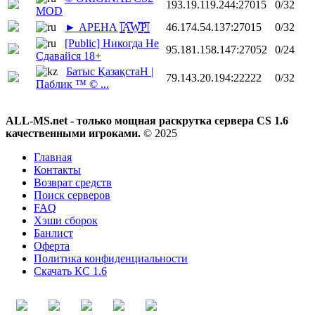
193.19.119.244:27015
0/32
MOD
► АРЕНА |͇̿A͇̿W͇̿P͇̿|
46.174.54.137:27015
0/32
[Public] Никогда Не
95.181.158.147:27052
0/24
Сдавайся 18+
Батыс ҚазақстаН |
79.143.20.194:22222
0/32
Паблик ™ © ...
ALL-MS.net - только мощная раскрутка сервера CS 1.6
качественными игроками.
© 2025
Главная
Контакты
Возврат средств
Поиск серверов
FAQ
Хэши сборок
Банлист
Оферта
Политика конфиденциальности
Скачать КС 1.6