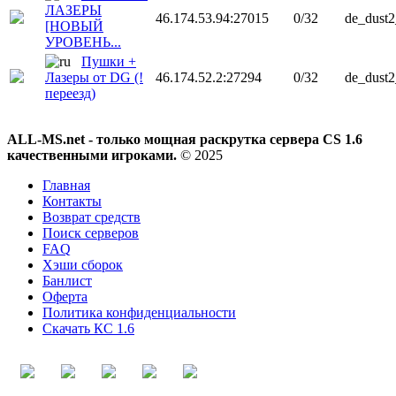
ЛАЗЕРЫ
46.174.53.94:27015
0/32
de_dust
[НОВЫЙ
УРОВЕНЬ...
Пушки +
Лазеры от DG (!
46.174.52.2:27294
0/32
de_dust
переезд)
ALL-MS.net - только мощная раскрутка сервера CS 1.6
качественными игроками.
© 2025
Главная
Контакты
Возврат средств
Поиск серверов
FAQ
Хэши сборок
Банлист
Оферта
Политика конфиденциальности
Скачать КС 1.6