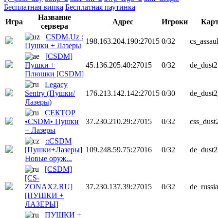
Бесплатная випка
Бесплатная паутинка
Название
Игра
Адрес
Игроки
Кар
сервера
CSDM.Uz :
198.163.204.190:27015
0/32
cs_assaul
Пушки + Лазеры
[CSDM]
Пушки +
45.136.205.40:27015
0/32
de_dust2
Плюшки [CSDM]
Legacy
Sentry (Пушки/
176.213.142.142:27015
0/30
de_dust
Лазеры)
СЕКТОР
•CSDM• Пушки
37.230.210.29:27015
0/32
css_dust
+ Лазеры
::CSDM
[Пушки+Лазеры]|
109.248.59.75:27016
0/32
de_dust
Новые оруж...
[CSDM]
[CS-
ZONAX2.RU]
37.230.137.39:27015
0/32
de_russi
[ПУШКИ +
ЛАЗЕРЫ]
ПУШКИ +