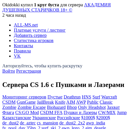
Okidokki купил
1 круг буста
для сервера
АКАДЕМИЯ
ДУШЕВНЫХ СТАРИЧКОВ 18+ ©
2 часа назад
ALL-MS
.net
Платные услуги / листинг
Добавить сервер
Статистика игроков
Контакты
Правила
VK
Войти
Регистрация
Сервера CS 1.6 с Пушками и Лазерами
Мониторинг серверов
Пустые
Deathrun
HNS
Surf
Warcraft
CSDM
GunGame
JailBreak
Knife
AIM
AWP
Public
Classic
Zombie
Zombie Escape
Biohazard
Bhop
Only Headshot
Захват
Флага
CS:GO Mod
CSDM FFA
Пушки и Лазеры
CW/MIX
Jump
Казахстанские
Украинские
Российские
$1000$
$2000$
de_dust2
de_aztec
cs_mansion
de_dust2_2x2
awp_india
fy_pool_day
35hp_2
surf_ski_2
awp_lego_2
aim_deagle