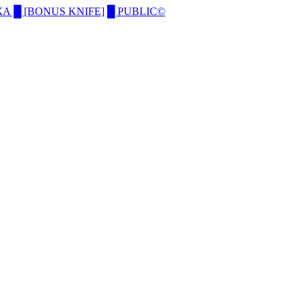
А █ [BONUS KNIFE] █ PUBLIC©