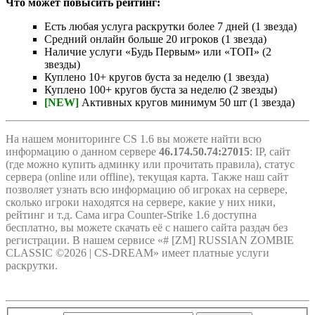
Что может повысить рейтинг:
Есть любая услуга раскрутки более 7 дней (1 звезда)
Средний онлайн больше 20 игроков (1 звезда)
Наличие услуги «Будь Первым» или «ТОП» (2
звезды)
Куплено 10+ кругов буста за неделю (1 звезда)
Куплено 100+ кругов буста за неделю (2 звезды)
[NEW]
Активных кругов минимум 50 шт (1 звезда)
На нашем мониторинге CS 1.6 вы можете найти всю
информацию о данном сервере
46.174.50.74:27015
: IP, сайт
(где можно купить админку или прочитать правила), статус
сервера (online или offline), текущая карта. Также наш сайт
позволяет узнать всю информацию об игроках на сервере,
сколько игроки находятся на сервере, какие у них ники,
рейтинг и т.д. Сама игра Counter-Strike 1.6 доступна
бесплатно, вы можете скачать её с нашего сайта раздач без
регистрации. В нашем сервисе «# [ZM] RUSSIAN ZOMBIE
CLASSIC ©2026 | CS-DREAM» имеет платные услуги
раскрутки.