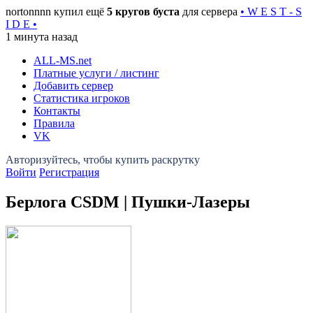
nortonnnn купил ещё
5 кругов буста
для сервера
• W E S T - S
I D E •
1 минута назад
ALL-MS
.net
Платные услуги / листинг
Добавить сервер
Статистика игроков
Контакты
Правила
VK
Войти
Регистрация
Берлога CSDM | Пушки-Лазеры